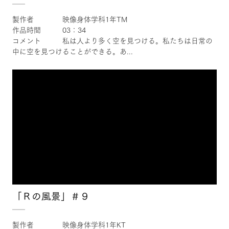
製作者 映像身体学科1年TM
作品時間 03：34
コメント 私は人より多く空を見つける。私たちは日常の
中に空を見つけることができる。あ...
×
「Ｒの風景」＃９
製作者 映像身体学科1年KT