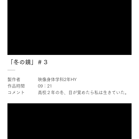
「冬の鏡」＃３
製作者 映像身体学科2年HY
作品時間 09：21
コメント 高校２年の冬、目が覚めたら私は生きていた。
×