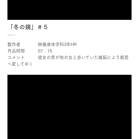
「冬の鏡」＃５
製作者 映像身体学科3年HR
作品時間 07：15
コメント 彼女の男が他の女と歩いていた嫉妬により般若
へ変してゆく
×