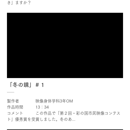
き」ますか？
×
「冬の鏡」＃１
製作者 映像身体学科3年OM
作品時間 13：34
コメント この作品で「第２回・彩の国市民映像コンテス
ト」優秀賞を受賞しました。冬のあ...
×