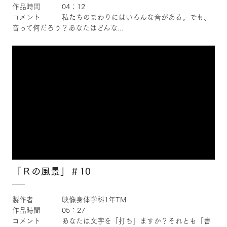
作品時間 04：12
コメント 私たちのまわりにはいろんな音がある。でも、
音って何だろう？あなたはどんな...
×
「Ｒの風景」＃10
製作者 映像身体学科1年TM
作品時間 05：27
コメント あなたは文字を「打ち」ますか？それとも「書