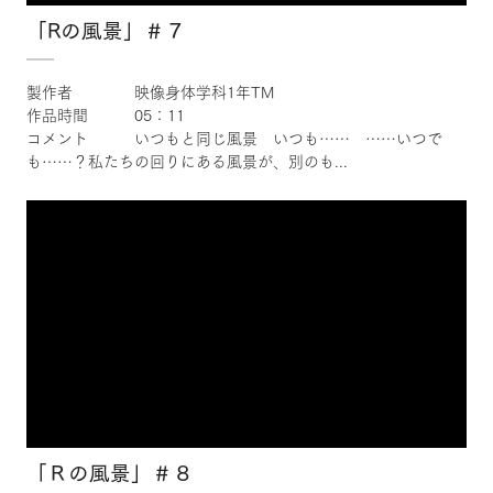
「Rの風景」＃７
製作者 映像身体学科1年TM
作品時間 05：11
コメント いつもと同じ風景 いつも…… ……いつで
も……？私たちの回りにある風景が、別のも...
×
「Ｒの風景」＃８