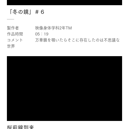
「冬の鏡」＃６
製作者 映像身体学科2年TM
作品時間 05：19
コメント 万華鏡を覗いたらそこに存在したのは不思議な
世界
×
桜前線到来