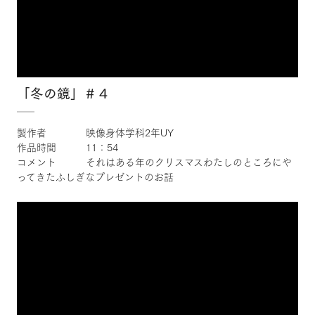
「冬の鏡」＃４
製作者 映像身体学科2年UY
作品時間 11：54
コメント それはある年のクリスマスわたしのところにや
ってきたふしぎなプレゼントのお話
×