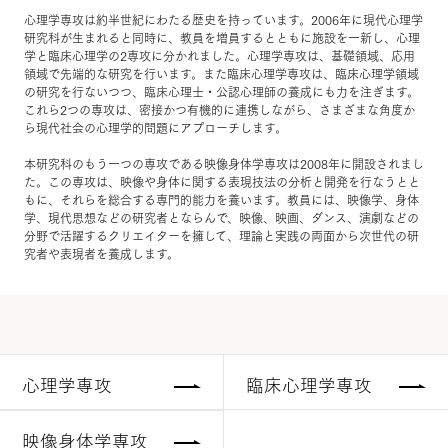
心理学専攻は約半世紀にわたる歴史を持っています。2006年に現代心理学
研究科が生まれると同時に、教員を増員するとともに施設を一新し、心理
学と臨床心理学の2専攻に分かれました。心理学専攻は、基礎領域、応用
領域で先端的な研究を行います。また臨床心理学専攻は、臨床心理学領域
の研究を行ないつつ、臨床心理士・公認心理師の養成にも力を注ぎます。
これら2つの専攻は、密接かつ有機的に連携しながら、さまざまな角度か
ら現代社会の心理学的問題にアプローチします。
本研究科のもう一つの専攻である映像身体学専攻は2008年に開設されまし
た。この専攻は、映像や身体に関する表現技法の分析と開発を行なうとと
もに、それらを総合する専門的能力を養います。教員には、映像学、身体
学、現代思想などの研究者とならんで、映像、映画、ダンス、演劇などの
分野で活躍するクリエイターを擁して、理論と実践の両面から次世代の研
究者や表現者を養成します。
心理学専攻
臨床心理学専攻
映像身体学専攻