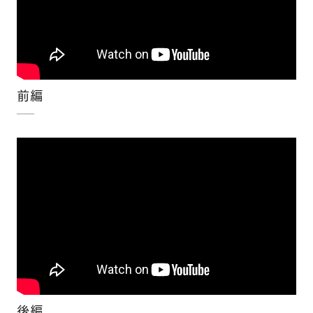
前編
×
後編