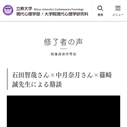
検索
メニュー
修了者の声
映像身体学専攻
石田智哉さん×中月奈月さん×篠崎
誠先生による鼎談
×